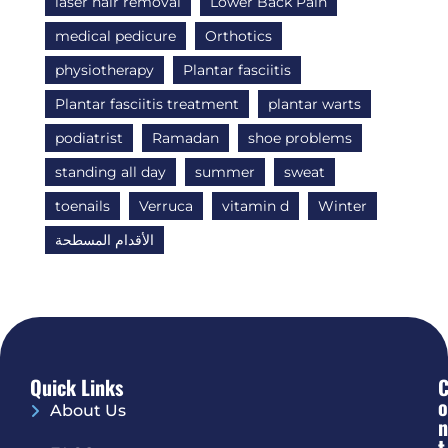
laser hair removal
Lower Back Pain
medical pedicure
Orthotics
physiotherapy
Plantar fasciitis
Plantar fasciitis treatment
plantar warts
podiatrist
Ramadan
shoe problems
standing all day
summer
sweat
toenails
Verruca
vitamin d
Winter
الأقدام المسطحة
Quick Links
O
About Us
N
T