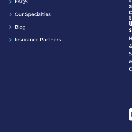
FAQS
A
C
Our Specialties
T
Blog
S
H
Insurance Partners
S
M
C