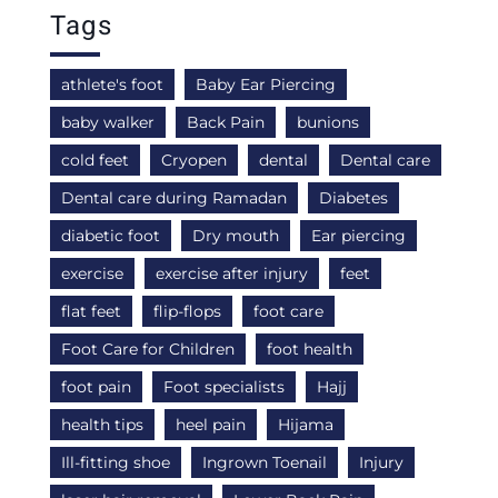
Tags
athlete's foot
Baby Ear Piercing
baby walker
Back Pain
bunions
cold feet
Cryopen
dental
Dental care
Dental care during Ramadan
Diabetes
diabetic foot
Dry mouth
Ear piercing
exercise
exercise after injury
feet
flat feet
flip-flops
foot care
Foot Care for Children
foot health
foot pain
Foot specialists
Hajj
health tips
heel pain
Hijama
Ill-fitting shoe
Ingrown Toenail
Injury