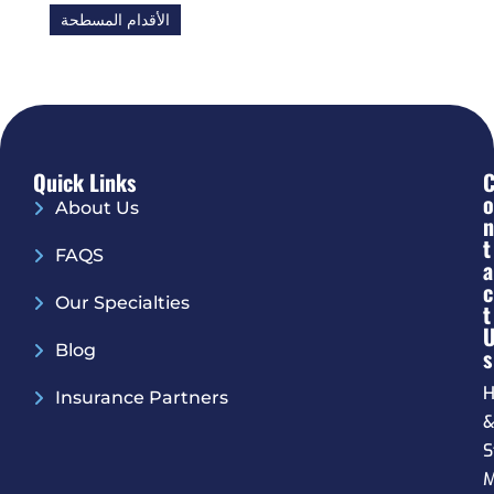
الأقدام المسطحة
Quick Links
O
About Us
N
T
FAQS
A
C
Our Specialties
T
Blog
S
H
Insurance Partners
S
M