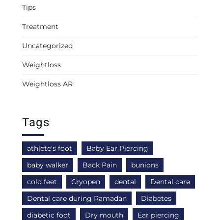
Tips
Treatment
Uncategorized
Weightloss
Weightloss AR
Tags
athlete's foot
Baby Ear Piercing
baby walker
Back Pain
bunions
cold feet
Cryopen
dental
Dental care
Dental care during Ramadan
Diabetes
diabetic foot
Dry mouth
Ear piercing