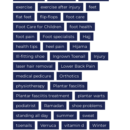
exercise
exercise after injury
feet
flat feet
flip-flops
foot care
Foot Care for Children
foot health
foot pain
Foot specialists
Hajj
health tips
heel pain
Hijama
Ill-fitting shoe
Ingrown Toenail
Injury
laser hair removal
Lower Back Pain
medical pedicure
Orthotics
physiotherapy
Plantar fasciitis
Plantar fasciitis treatment
plantar warts
podiatrist
Ramadan
shoe problems
standing all day
summer
sweat
toenails
Verruca
vitamin d
Winter