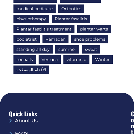
medical pedicure
Orthotics
physiotherapy
Plantar fasciitis
Plantar fasciitis treatment
plantar warts
podiatrist
Ramadan
shoe problems
standing all day
summer
sweat
toenails
Verruca
vitamin d
Winter
الأقدام المسطحة
Quick Links
O
About Us
N
T
FAQS