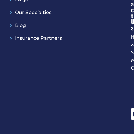
A
C
Our Specialties
T
Blog
S
H
Insurance Partners
S
M
C