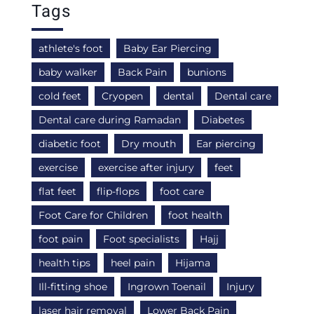
Tags
athlete's foot
Baby Ear Piercing
baby walker
Back Pain
bunions
cold feet
Cryopen
dental
Dental care
Dental care during Ramadan
Diabetes
diabetic foot
Dry mouth
Ear piercing
exercise
exercise after injury
feet
flat feet
flip-flops
foot care
Foot Care for Children
foot health
foot pain
Foot specialists
Hajj
health tips
heel pain
Hijama
Ill-fitting shoe
Ingrown Toenail
Injury
laser hair removal
Lower Back Pain