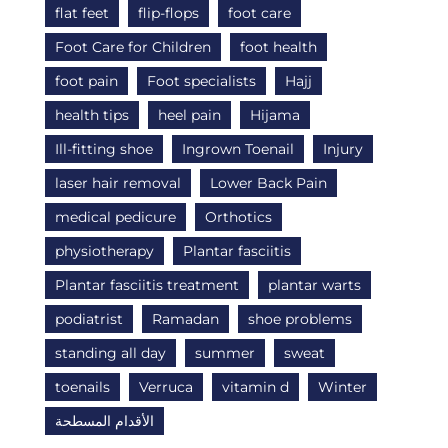
flat feet
flip-flops
foot care
Foot Care for Children
foot health
foot pain
Foot specialists
Hajj
health tips
heel pain
Hijama
Ill-fitting shoe
Ingrown Toenail
Injury
laser hair removal
Lower Back Pain
medical pedicure
Orthotics
physiotherapy
Plantar fasciitis
Plantar fasciitis treatment
plantar warts
podiatrist
Ramadan
shoe problems
standing all day
summer
sweat
toenails
Verruca
vitamin d
Winter
الأقدام المسطحة