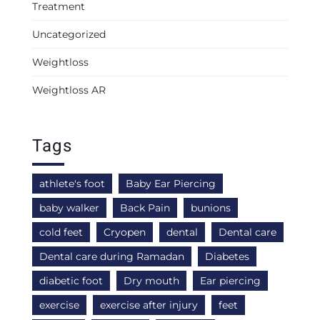
Treatment
Uncategorized
Weightloss
Weightloss AR
Tags
athlete's foot
Baby Ear Piercing
baby walker
Back Pain
bunions
cold feet
Cryopen
dental
Dental care
Dental care during Ramadan
Diabetes
diabetic foot
Dry mouth
Ear piercing
exercise
exercise after injury
feet